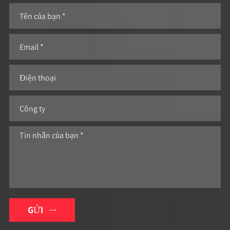
GỬI
