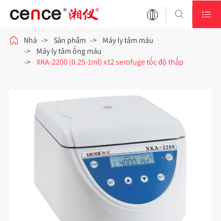



Nhà
Sản phẩm
Máy ly tâm máu
Máy ly tâm ống máu
XKA-2200 (0.25-1ml) x12 serofuge tốc độ thấp