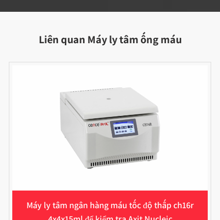
Liên quan Máy ly tâm ống máu
Máy ly tâm ngân hàng máu tốc độ thấp ch16r
4x4x15ml để kiểm tra Axit Nucleic