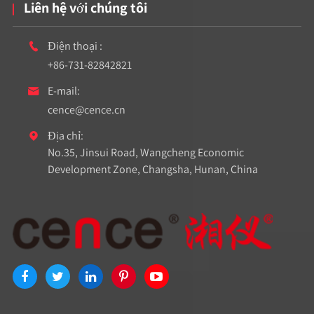
Liên hệ với chúng tôi
Điện thoại :

+86-731-82842821
E-mail:

cence@cence.cn
Địa chỉ:

No.35, Jinsui Road, Wangcheng Economic
Development Zone, Changsha, Hunan, China