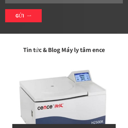
GỬI

Tin tức & Blog Máy ly tâm ence