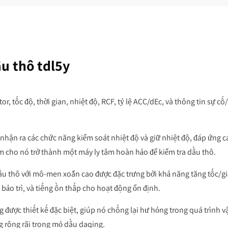
u thô tdl5y
or, tốc độ, thời gian, nhiệt độ, RCF, tỷ lệ ACC/dEc, và thông tin sự c
nhận ra các chức năng kiểm soát nhiệt độ và giữ nhiệt độ, đáp ứng c
m cho nó trở thành một máy ly tâm hoàn hảo để kiểm tra dầu thô.
dầu thô với mô-men xoắn cao được đặc trưng bởi khả năng tăng tốc/g
bảo trì, và tiếng ồn thấp cho hoạt động ổn định.
 được thiết kế đặc biệt, giúp nó chống lại hư hỏng trong quá trình v
 rộng rãi trong mỏ dầu daqing.