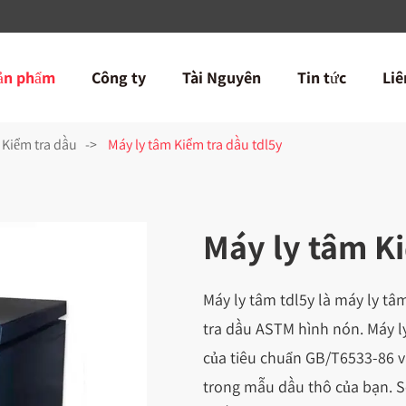
ản phẩm
Công ty
Tài Nguyên
Tin tức
Liê
 Kiểm tra dầu
Máy ly tâm Kiểm tra dầu tdl5y
Máy ly tâm Ki
Máy ly tâm tdl5y là máy ly tâ
tra dầu ASTM hình nón. Máy l
của tiêu chuẩn GB/T6533-86 v
trong mẫu dầu thô của bạn. S