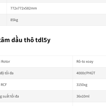
772x772x582mm
85kg
tâm dầu thô tdl5y
i Rotor
Rô-to xoay
độ tối đa
4000r/PHÚT
 RCF
3150xg
 suất tối đa
36x10ml