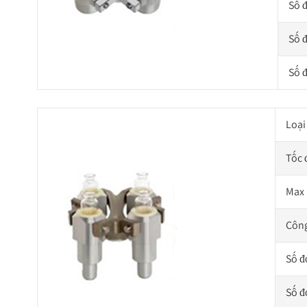
Số 
Số 
Số 
Loại
Tốc 
Max
Công
Số đ
Số đ