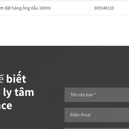
ơn đặt hàng ống dầu 100ml
305540110
ể biết
 ly tâm
nce