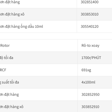
đơn đặt hàng
302851400
đơn đặt hàng xô
303853010
đơn đặt hàng ống dầu 10ml
305540120
 Rotor
Rô-to xoay
độ tối đa
1700r/PHÚT
 RCF
691xg
 suất tối đa
4x100ml
ơn đặt hàng
302852950
ơn đặt hàng xô
303852910