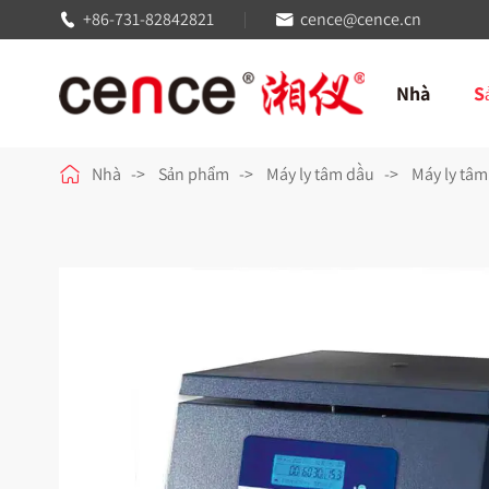
+86-731-82842821
cence@cence.cn


Nhà
S

Nhà
Sản phẩm
Máy ly tâm dầu
Máy ly tâm