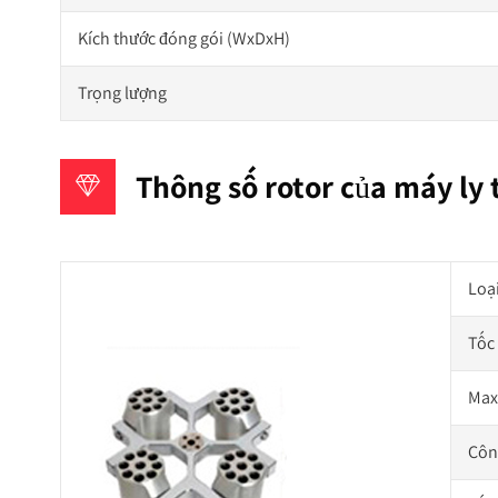
Kích thước đóng gói (WxDxH)
Trọng lượng
Thông số rotor của máy ly 
Loạ
Tốc 
Max
Công