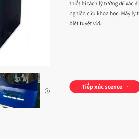
thiết bị tách lý tưởng để xác 
nghiên cứu khoa học. Máy ly t
biệt tuyệt vời.
Tiếp xúc scence

